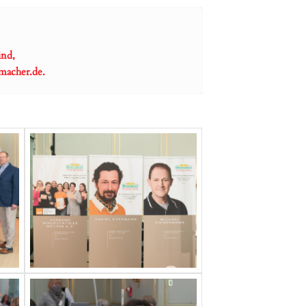
ind,
macher.de
.