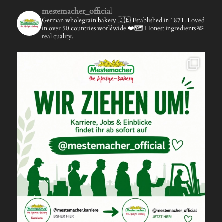
mestemacher_official
German wholegrain bakery 🇩🇪
Established in 1871.
Loved
in over 50 countries worldwide ❤️🗺️
Honest ingredients 🫶
real quality.