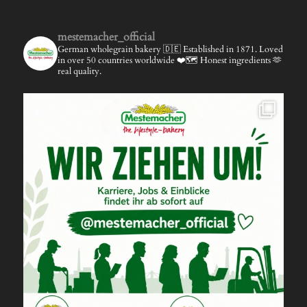
mestemacher_official
German wholegrain bakery 🇩🇪
Established in 1871.
Loved
in over 50 countries worldwide ❤️🗺️
Honest ingredients 🫶
real quality.