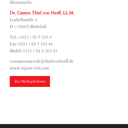
übermitteln:
Dr. Carsten Thiel von Herff, LL.M.
Loebellstraße 4
D – 33602 Bielefeld
Tel.: 0521 / 55 7 333 0
Fax: 0521 / 55 7 333 44
Mobil: 0151 / 58 2 303 21
vertrauensanwalt@thielvonherff.de
www.report-tvh.com
Zur Meldeplattform