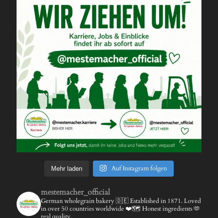
Auf Instagram folgen
Mehr laden
mestemacher_official
German wholegrain bakery 🇩🇪
Established in 1871.
Loved
in over 50 countries worldwide ❤️🗺️
Honest ingredients 🫶
real quality.