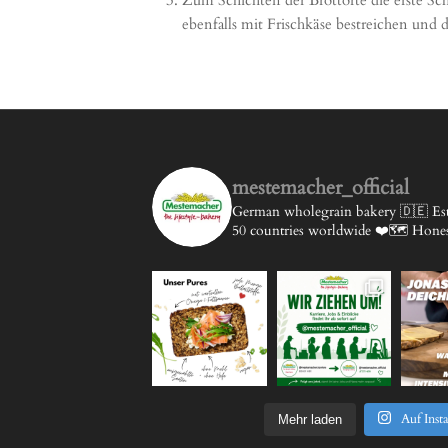
ebenfalls mit Frischkäse bestreichen und 
mestemacher_official
German wholegrain bakery 🇩🇪
Est
50 countries worldwide ❤️🗺️
Honest
Auf Inst
Mehr laden