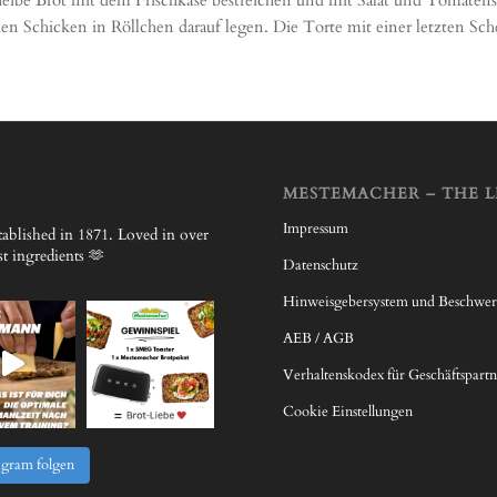
den Schicken in Röllchen darauf legen. Die Torte mit einer letzten Sc
MESTEMACHER – THE L
Impressum
ablished in 1871.
Loved in over
 ingredients 🫶
Datenschutz
Hinweisgebersystem und Beschwe
AEB / AGB
Verhaltenskodex für Geschäftspartn
Cookie Einstellungen
agram folgen