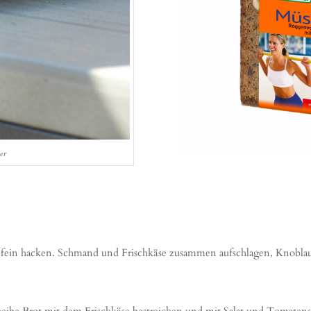
er
 fein hacken. Schmand und Frischkäse zusammen aufschlagen, Knobla
heibe Brot mit dem Frischkäse bestreichen und mit Salat und Tomaten