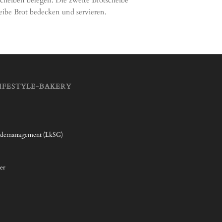
heibe Brot bedecken und servieren.
IFESTYLE-BAKERY
rdemanagement (LkSG)
er