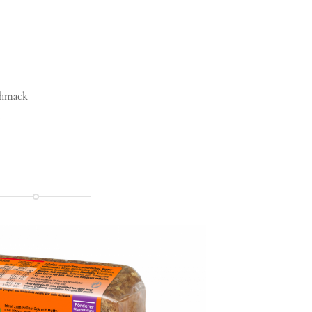
chmack
n