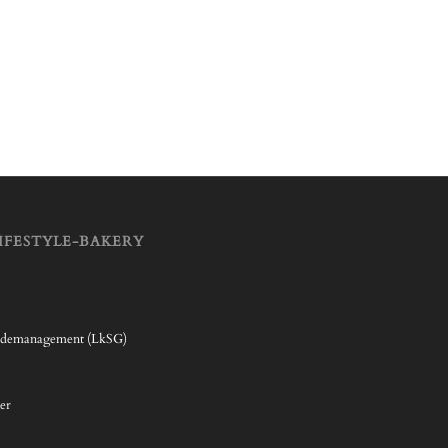
IFESTYLE-BAKERY
rdemanagement (LkSG)
er