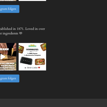
agram folgen
ablished in 1871.
Loved in over
 ingredients 🫶
agram folgen