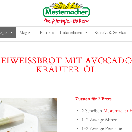
epte
Magazin
Karriere
Unternehmen
Kontakt & Service
 EIWEISSBROT MIT AVOCADO 
RÄUTER-ÖL
Zutaten für 2 Brote
2 Scheiben
Mestemacher H
1-2 Zweige Minze
1-2 Zweige Petersilie