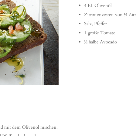
4 EL Olivenöl
Zitronenzesten von ¼ Zit
Salz, Pfeffer
1 große Tomate
½ halbe Avocado
nd mit dem Olivenöl mischen.