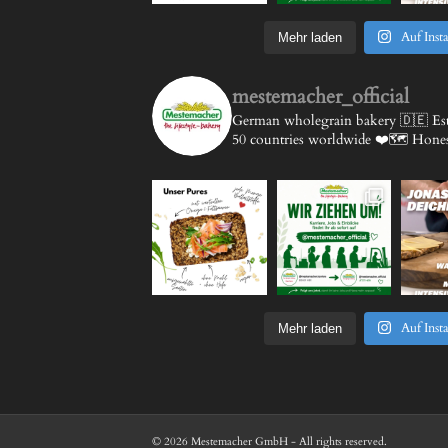
Auf Inst
Mehr laden
mestemacher_official
German wholegrain bakery 🇩🇪
Est
50 countries worldwide ❤️🗺️
Honest
Auf Inst
Mehr laden
© 2026 Mestemacher GmbH - All rights reserved.