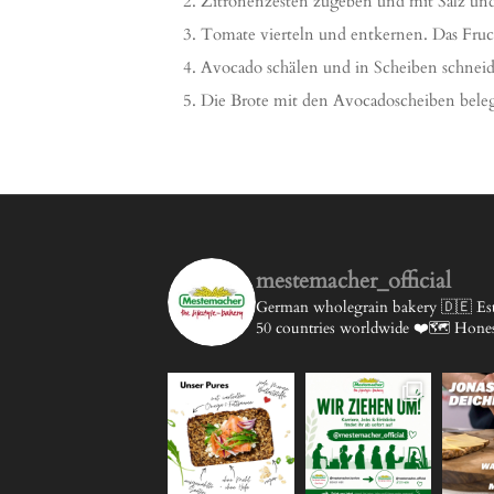
Zitronenzesten zugeben und mit Salz und
Tomate vierteln und entkernen. Das Fruc
Avocado schälen und in Scheiben schnei
Die Brote mit den Avocadoscheiben beleg
mestemacher_official
German wholegrain bakery 🇩🇪
Est
50 countries worldwide ❤️🗺️
Honest