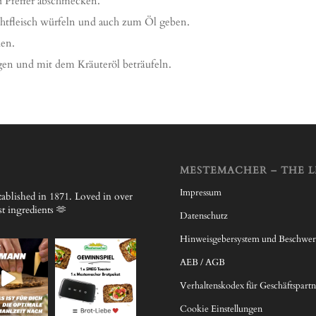
 Pfeffer abschmecken.
htfleisch würfeln und auch zum Öl geben.
den.
en und mit dem Kräuteröl beträufeln.
MESTEMACHER – THE L
Impressum
ablished in 1871.
Loved in over
 ingredients 🫶
Datenschutz
Hinweisgebersystem und Beschwe
AEB / AGB
Verhaltenskodex für Geschäftspartn
Cookie Einstellungen