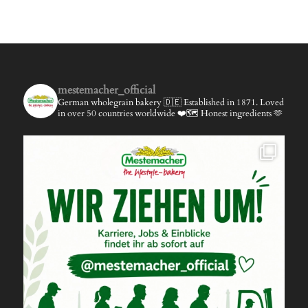
mestemacher_official
German wholegrain bakery 🇩🇪
Established in 1871.
Loved
in over 50 countries worldwide ❤️🗺️
Honest ingredients 🫶