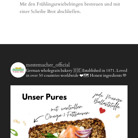
Mit den Frühlingszwiebelringen bestreuen und mit
einer Scheibe Brot abschließen.
mestemacher_official
German wholegrain bakery 🇩🇪
Established in 1871.
Loved
in over 50 countries worldwide ❤️🗺️
Honest ingredients 🫶