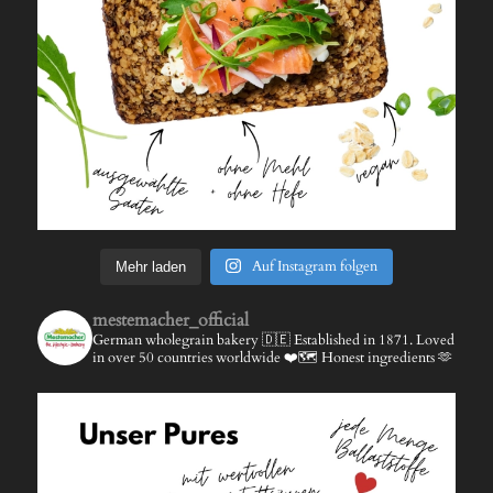
Auf Instagram folgen
Mehr laden
mestemacher_official
German wholegrain bakery 🇩🇪
Established in 1871.
Loved
in over 50 countries worldwide ❤️🗺️
Honest ingredients 🫶