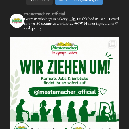
mestemacher_official
German wholegrain bakery 🇩🇪
Established in 1871.
Loved
in over 50 countries worldwide ❤️🗺️
Honest ingredients 🫶
real quality.