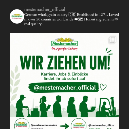
mestemacher_official
German wholegrain bakery 🇩🇪
Established in 1871.
Loved
in over 50 countries worldwide ❤️🗺️
Honest ingredients 🫶
real quality.