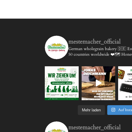
mestemacher_official
German wholegrain bakery 🇩🇪
Est
50 countries worldwide ❤️🗺️
Honest
Auf Inst
Mehr laden
mestemacher_official