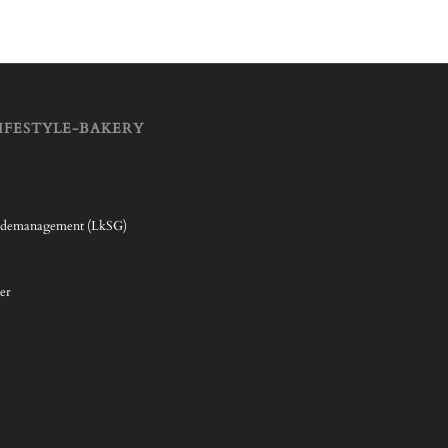
IFESTYLE-BAKERY
rdemanagement (LkSG)
er