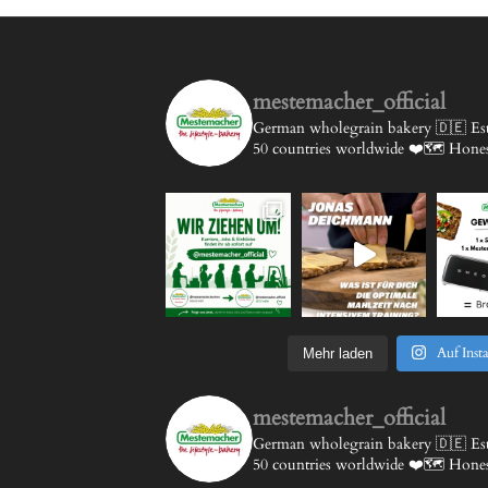
mestemacher_official
German wholegrain bakery 🇩🇪
Est
50 countries worldwide ❤️🗺️
Honest
Auf Inst
Mehr laden
mestemacher_official
German wholegrain bakery 🇩🇪
Est
50 countries worldwide ❤️🗺️
Honest