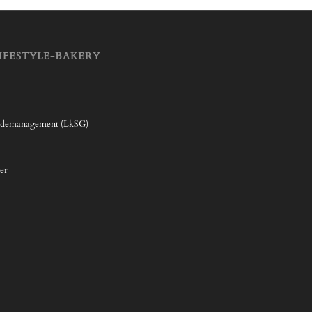
IFESTYLE-BAKERY
rdemanagement (LkSG)
er