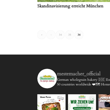
Skandinavisierung erreicht München
«
‹
34
35
36
mestemacher_official
German wholegrain bakery 🇩🇪
Est
50 countries worldwide ❤️🗺️
Honest