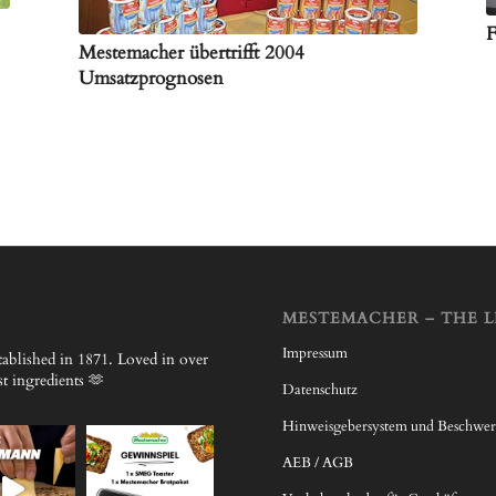
F
Mestemacher übertrifft 2004
Umsatzprognosen
MESTEMACHER – THE L
Impressum
ablished in 1871.
Loved in over
 ingredients 🫶
Datenschutz
Hinweisgebersystem und Beschwe
AEB / AGB