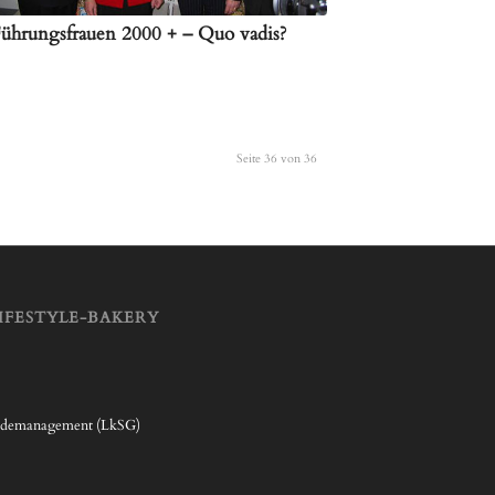
ührungsfrauen 2000 + – Quo vadis?
Seite 36 von 36
IFESTYLE-BAKERY
rdemanagement (LkSG)