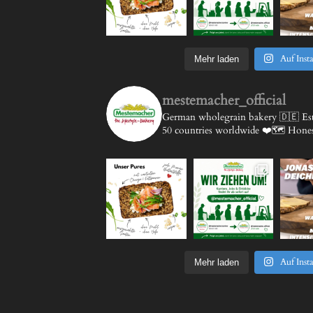
Auf Inst
Mehr laden
mestemacher_official
German wholegrain bakery 🇩🇪
Est
50 countries worldwide ❤️🗺️
Honest
Auf Inst
Mehr laden