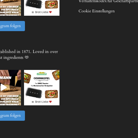
Verhaltenskodex für Geschäftspartn
Cookie Einstellungen
agram folgen
ablished in 1871.
Loved in over
 ingredients 🫶
agram folgen