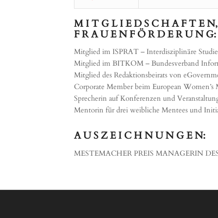
M I T G L I E D S C H A F T E N
F R A U E N F Ö R D E R U N G:
Mitglied im ISPRAT – Interdisziplinäre Studie
Mitglied im BITKOM – Bundesverband Inform
Mitglied des Redaktionsbeirats von eGovern
Corporate Member beim European Women’s 
Sprecherin auf Konferenzen und Veranstaltun
Mentorin für drei weibliche Mentees und Init
A U S Z E I C H N U N G E N:
MESTEMACHER PREIS MANAGERIN DES 