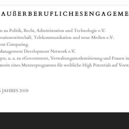
, A U ß E R B E R U F L I C H E S E N G A G E M E
n zu Politik, Recht, Administration und Technologie e.V.
ationswirtschaft, Telekommunikation und neue Medien e.V.
ment Computing
Management Development Network e.V.
gen, u. a. zu eGovernment, Verwaltungsmodernisierung und Frauen i
iatorin eines Menteeprogramms für weibliche High Potentials auf Vors
JAHRES 2009