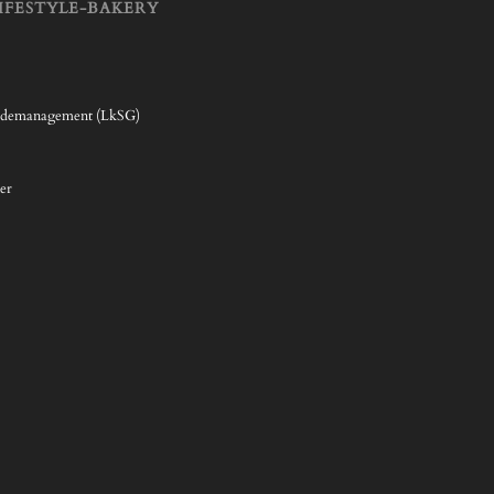
IFESTYLE-BAKERY
rdemanagement (LkSG)
er