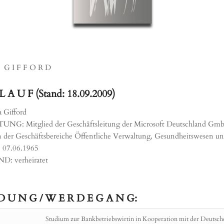
A G I F F O R D
L A U F (Stand: 18.09.2009)
 Gifford
 Mitglied der Geschäftsleitung der Microsoft Deutschland Gm
n der Geschäftsbereiche Öffentliche Verwaltung, Gesundheitswesen un
07.06.1965
: verheiratet
 D U N G / W E R D E G A N G:
Studium zur Bankbetriebswirtin in Kooperation mit der Deutsc