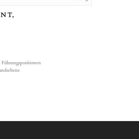
 N T,
n Führungspositionen
tandsebene