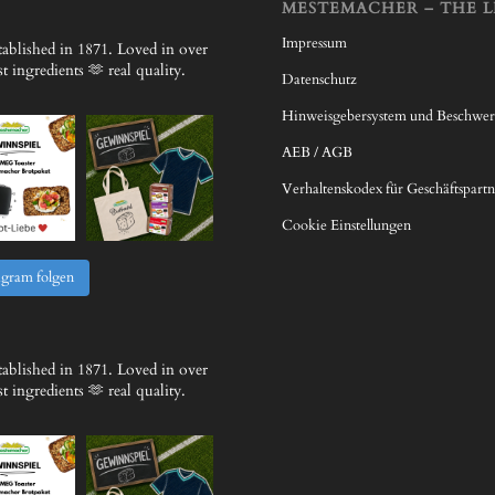
MESTEMACHER – THE L
Impressum
ablished in 1871.
Loved in over
 ingredients 🫶 real quality.
Datenschutz
Hinweisgebersystem und Beschwe
AEB / AGB
Verhaltenskodex für Geschäftspartn
Cookie Einstellungen
agram folgen
ablished in 1871.
Loved in over
 ingredients 🫶 real quality.