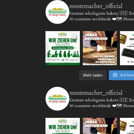
mestemacher_official
German wholegrain bakery 🇩🇪
Est
50 countries worldwide ❤️🗺️
Honest
Auf Inst
Mehr laden
mestemacher_official
German wholegrain bakery 🇩🇪
Est
50 countries worldwide ❤️🗺️
Honest