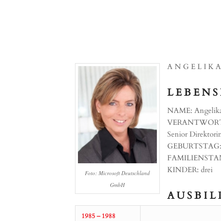
A N G E L I K 
L E B E N S 
NAME: Angelika
VERANTWORTUNG:
Senior Direktori
GEBURTSTAG: 
FAMILIENSTAND
KINDER: drei
Foto: Microsoft Deutschland
GmbH
A U S B I L
1985 – 1988