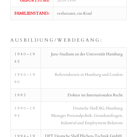
GEBURTSTAG:
26.09.1959
FAMILIENSTAND:
verheiratet, ein Kind
A U S B I L D U N G / W E R D E G A N G :
1 9 8 0 – 1 9
Jura-Studium an der Universität Hamburg
8 5
1 9 8 6 – 1 9
Referendarzeit in Hamburg und London
9 0
1 9 9 3
Doktor im Internationalen Recht
1 9 9 0 – 1 9
Deutsche Shell AG, Hamburg
9 4
Manager Personalpolitik, Grundsatzfragen,
Industrial und Employment Relations
1 9 9 4 – 1 9
DFT Deutsche Shell Flächen-Technik GmbH,