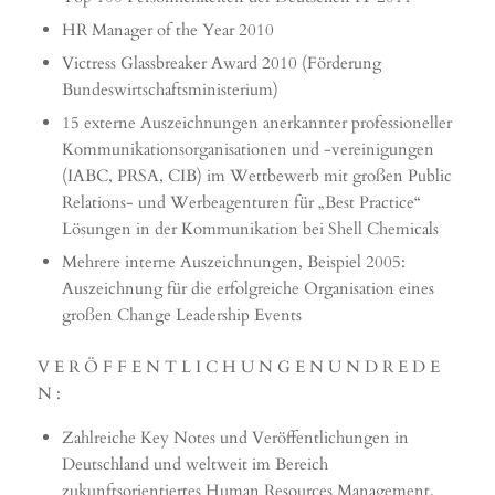
HR Manager of the Year 2010
Victress Glassbreaker Award 2010 (Förderung
Bundeswirtschaftsministerium)
15 externe Auszeichnungen anerkannter professioneller
Kommunikationsorganisationen und -vereinigungen
(IABC, PRSA, CIB) im Wettbewerb mit großen Public
Relations- und Werbeagenturen für „Best Practice“
Lösungen in der Kommunikation bei Shell Chemicals
Mehrere interne Auszeichnungen, Beispiel 2005:
Auszeichnung für die erfolgreiche Organisation eines
großen Change Leadership Events
V E R Ö F F E N T L I C H U N G E N U N D R E D E
N :
Zahlreiche Key Notes und Veröffentlichungen in
Deutschland und weltweit im Bereich
zukunftsorientiertes Human Resources Management,