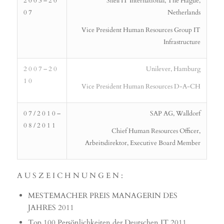
2 0 0 3 – 2 0
Shell IT International, The Hague,
0 7
Netherlands
Vice President Human Resources Group IT
Infrastructure
2 0 0 7 – 2 0
Unilever, Hamburg
1 0
Vice President Human Resources D-A-CH
0 7 / 2 0 1 0 –
SAP AG, Walldorf
0 8 / 2 0 1 1
Chief Human Resources Officer,
Arbeitsdirektor, Executive Board Member
A U S Z E I C H N U N G E N :
MESTEMACHER PREIS MANAGERIN DES
JAHRES 2011
Top 100 Persönlichkeiten der Deutschen IT 2011