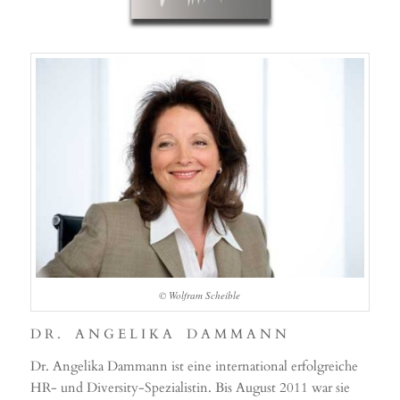
© Wolfram Scheible
D R . A N G E L I K A D A M M A N N
Dr. Angelika Dammann ist eine international erfolgreiche
HR- und Diversity-Spezialistin. Bis August 2011 war sie