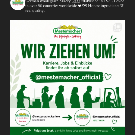
German wholegrain bakery 🇩🇪
Established in 1871.
Loved
in over 50 countries worldwide ❤️🗺️
Honest ingredients 🫶
real quality.