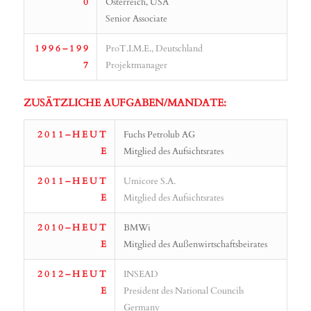
0
Österreich, USA
Senior Associate
1 9 9 6 – 1 9 9
ProT.I.M.E., Deutschland
7
Projektmanager
ZUSÄTZLICHE AUFGABEN/MANDATE:
2 0 1 1 – H E U T
Fuchs Petrolub AG
E
Mitglied des Aufsichtsrates
2 0 1 1 – H E U T
Umicore S.A.
E
Mitglied des Aufsichtsrates
2 0 1 0 – H E U T
BMWi
E
Mitglied des Außenwirtschaftsbeirates
2 0 1 2 – H E U T
INSEAD
E
President des National Councils
Germany