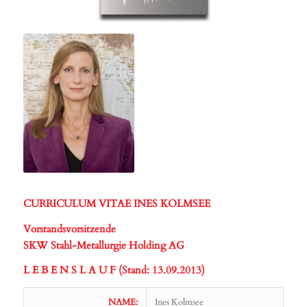
CURRICULUM VITAE INES KOLMSEE
Vorstandsvorsitzende
SKW Stahl-Metallurgie Holding AG
L E B E N S L A U F (Stand: 13.09.2013)
NAME:
Ines Kolmsee