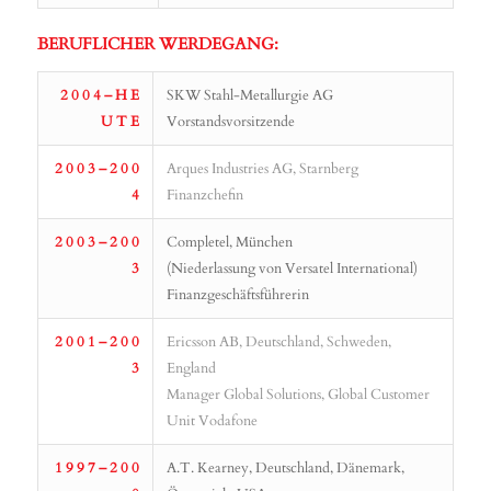
BERUFLICHER WERDEGANG:
2 0 0 4 – H E
SKW Stahl-Metallurgie AG
U T E
Vorstandsvorsitzende
2 0 0 3 – 2 0 0
Arques Industries AG, Starnberg
4
Finanzchefin
2 0 0 3 – 2 0 0
Completel, München
3
(Niederlassung von Versatel International)
Finanzgeschäftsführerin
2 0 0 1 – 2 0 0
Ericsson AB, Deutschland, Schweden,
3
England
Manager Global Solutions, Global Customer
Unit Vodafone
1 9 9 7 – 2 0 0
A.T. Kearney, Deutschland, Dänemark,