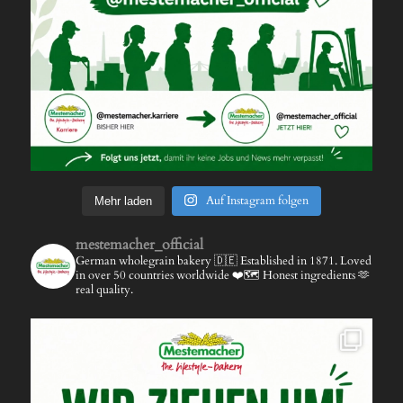
Auf Instagram folgen
Mehr laden
mestemacher_official
German wholegrain bakery 🇩🇪
Established in 1871.
Loved
in over 50 countries worldwide ❤️🗺️
Honest ingredients 🫶
real quality.