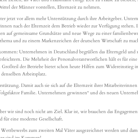
rittel der Männer vorstellen, Elternzeit zu nehmen.
er jetzt vor allem mehr Unterstützung durch ihre Arbeitgeber. Unter
rinnen nach der Elternzeit dem Betrieb wieder zur Verfügung stehen.
en auf gemeinsame Grundsätze und neue Wege zu einer familienbewusst
thema und zu einem Markenzeichen der deutschen Wirtschaft zu mac
ekommen: Unternehmen in Deutschland begrüßen das Elterngeld und s
rleichtern. Die Mehrheit der Personalverantwortlichen hält es für eine
roßteil der Betriebe bietet schon heute Hilfen zum Widereinstieg in 
 denselben Arbeitsplatz.
tützung. Damit auch sie sich auf die Elternzeit ihrer Mitarbeiterinnen
lgsfaktor Familie. Unternehmen gewinnen“ und des neuen Unterneh
r wir sind noch nicht am Ziel. Klar ist, wir brauchen das Engagement 
nd für eine moderne Gesellschaft.
s Wettbewerbs zum zweiten Mal Väter ausgezeichnet werden und damit 
äter sind im Kommen!