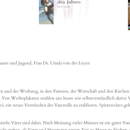
Frauen und Jugend, Frau Dr. Ursula von der Leyen
ien und der Werbung, in den Parteien, der Wirtschaft und den Kirchen
Von Werbeplakaten strahlen uns heute wie selbstverständlich aktive V
i, ein neues Verständnis der Vaterrolle zu etablieren. Spitzenväter gelt
hr Väter sind dabei. Nach Meinung vieler Männer ist ein guter Vater 
racht ziehen, als Vater und Hausmann einige Zeit zu Hause zu bleiben