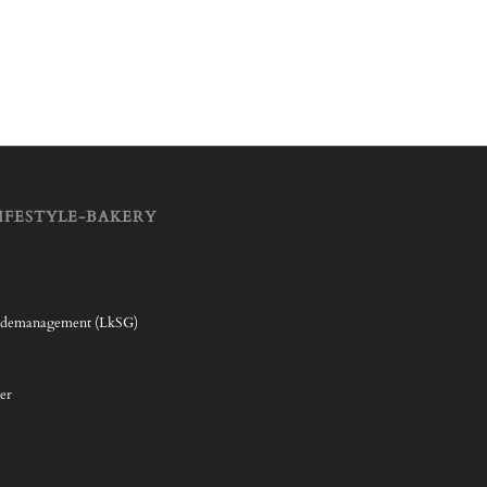
IFESTYLE-BAKERY
rdemanagement (LkSG)
er