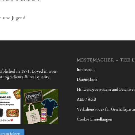
en und Jugend
MESTEMACHER – THE L
Impressum
ablished in 1871.
Loved in over
 ingredients 🫶 real quality.
Datenschutz
Hinweisgebersystem und Beschwe
AEB / AGB
Verhaltenskodex für Geschäftspartn
Cookie Einstellungen
agram folgen