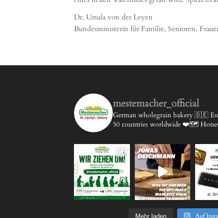
Dr. Ursula von der Leyen
Bundesministerin für Familie, Senioren, Frau
mestemacher_official
German wholegrain bakery 🇩🇪
Est
50 countries worldwide ❤️🗺️
Honest
Auf Inst
Mehr laden