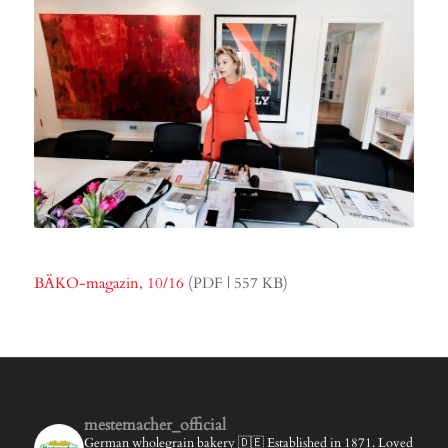
BÄKO-magazin, 10/16
(PDF | 557 KB)
mestemacher_official
German wholegrain bakery 🇩🇪
Established in 1871.
Loved