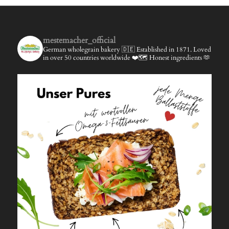
mestemacher_official
German wholegrain bakery 🇩🇪
Established in 1871.
Loved
in over 50 countries worldwide ❤️🗺️
Honest ingredients 🫶