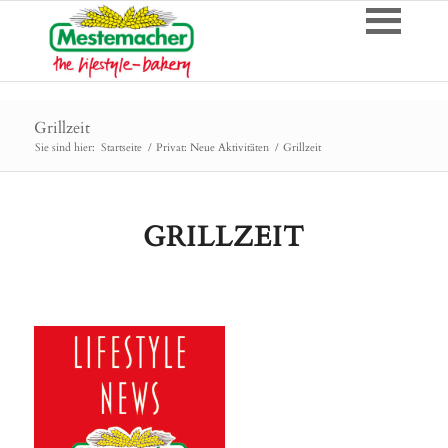
Grillzeit
Sie sind hier:
Startseite
/
Privat: Neue Aktivitäten
/
Grillzeit
GRILLZEIT