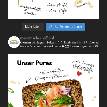
Auf Instagram folgen
Mehr laden
mestemacher_official
German wholegrain bakery 🇩🇪
Established in 1871.
Loved
in over 50 countries worldwide ❤️🗺️
Honest ingredients 🫶