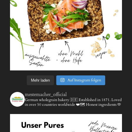
Auf Instagram folgen
Mehr laden
mestemacher_official
German wholegrain bakery 🇩🇪
Established in 1871.
Loved
in over 50 countries worldwide ❤️🗺️
Honest ingredients 🫶