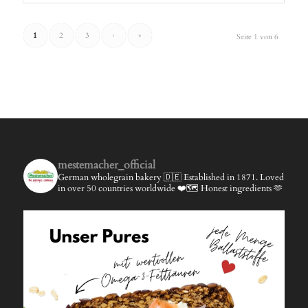
1
2
3
›
»
Seite 1 von 6
mestemacher_official
German wholegrain bakery 🇩🇪
Established in 1871.
Loved
in over 50 countries worldwide ❤️🗺️
Honest ingredients 🫶