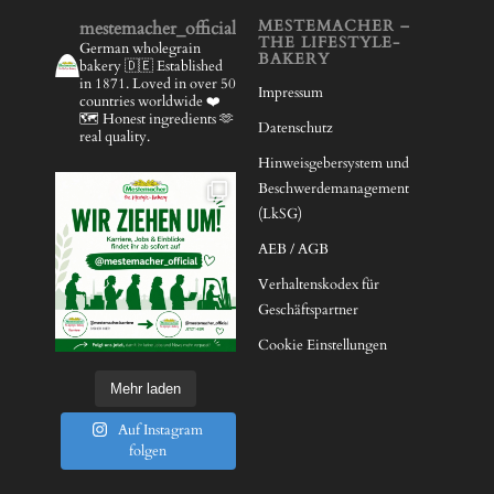
MESTEMACHER –
mestemacher_official
THE LIFESTYLE-
German wholegrain
BAKERY
bakery 🇩🇪
Established
in 1871.
Loved in over 50
Impressum
countries worldwide ❤️
🗺️
Honest ingredients 🫶
Datenschutz
real quality.
Hinweisgebersystem und
Beschwerdemanagement
(LkSG)
AEB / AGB
Verhaltenskodex für
Geschäftspartner
Cookie Einstellungen
Mehr laden
Auf Instagram
folgen