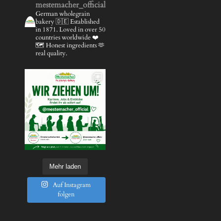
mestemacher_official
German wholegrain
bakery 🇩🇪
Established
in 1871.
Loved in over 50
countries worldwide ❤️
🗺️
Honest ingredients 🫶
real quality.
Mehr laden
Auf Instagram
folgen