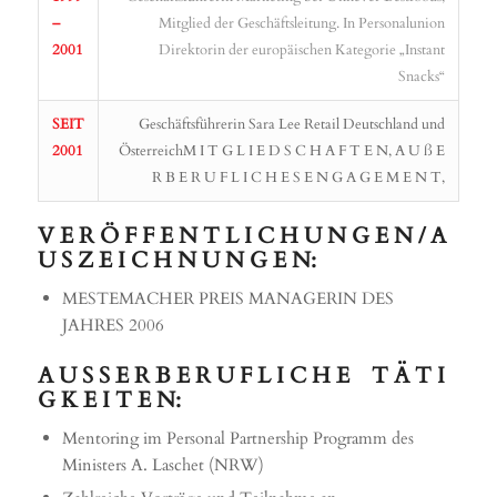
–
Mitglied der Geschäftsleitung. In Personalunion
2001
Direktorin der europäischen Kategorie „Instant
Snacks“
SEIT
Geschäftsführerin Sara Lee Retail Deutschland und
2001
ÖsterreichM I T G L I E D S C H A F T E N, A U ß E
R B E R U F L I C H E S E N G A G E M E N T,
V E R Ö F F E N T L I C H U N G E N / A
U S Z E I C H N U N G E N:
MESTEMACHER PREIS MANAGERIN DES
JAHRES 2006
A U S S E R B E R U F L I C H E T Ä T I
G K E I T E N:
Mentoring im Personal Partnership Programm des
Ministers A. Laschet (NRW)