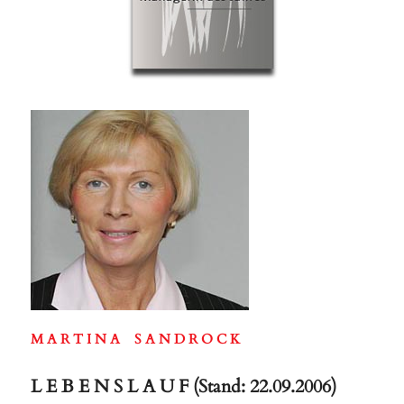
M A R T I N A S A N D R O C K
L E B E N S L A U F (Stand: 22.09.2006)