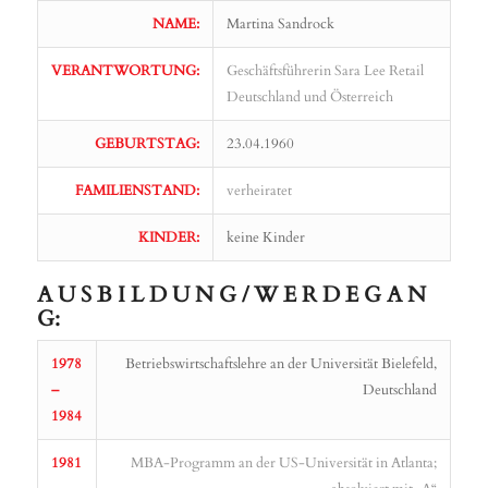
NAME:
Martina Sandrock
VERANTWORTUNG:
Geschäftsführerin Sara Lee Retail
Deutschland und Österreich
GEBURTSTAG:
23.04.1960
FAMILIENSTAND:
verheiratet
KINDER:
keine Kinder
A U S B I L D U N G / W E R D E G A N
G:
1978
Betriebswirtschaftslehre an der Universität Bielefeld,
–
Deutschland
1984
1981
MBA-Programm an der US-Universität in Atlanta;