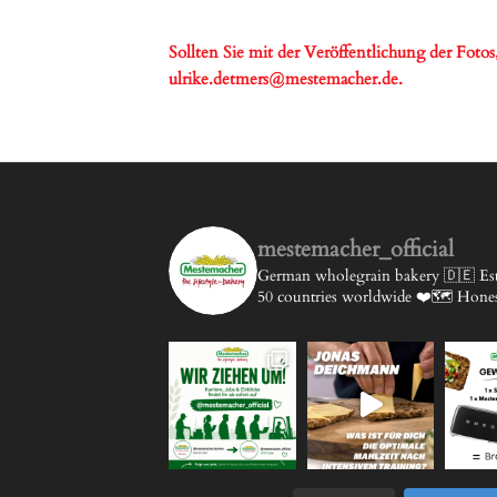
Sollten Sie mit der Veröffentlichung der Foto
ulrike.detmers@mestemacher.de
.
mestemacher_official
German wholegrain bakery 🇩🇪
Est
50 countries worldwide ❤️🗺️
Honest