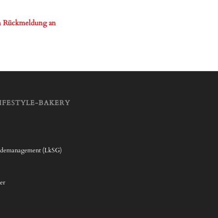
 um Rückmeldung an
IFESTYLE-BAKERY
rdemanagement (LkSG)
er