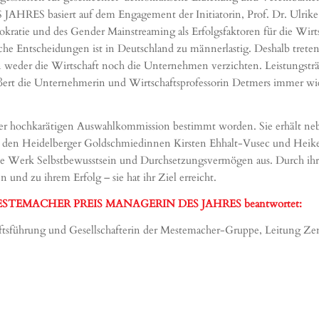
siert auf dem Engagement der Initiatorin, Prof. Dr. Ulrike Detm
kratie und des Gender Mainstreaming als Erfolgsfaktoren für die Wirtsc
sche Entscheidungen ist in Deutschland zu männerlastig. Deshalb treten
 weder die Wirtschaft noch die Unternehmen verzichten. Leistungsträg
ußert die Unternehmerin und Wirtschaftsprofessorin Detmers immer wi
iner hochkarätigen Auswahlkommission bestimmt worden. Sie erhält neb
 Heidelberger Goldschmiedinnen Kirsten Ehhalt-Vusec und Heike Pr
berne Werk Selbstbewusstsein und Durchsetzungsvermögen aus. Durch i
d zu ihrem Erfolg – sie hat ihr Ziel erreicht.
m MESTEMACHER PREIS MANAGERIN DES JAHRES beantwortet:
häftsführung und Gesellschafterin der Mestemacher-Gruppe, Leitung Z