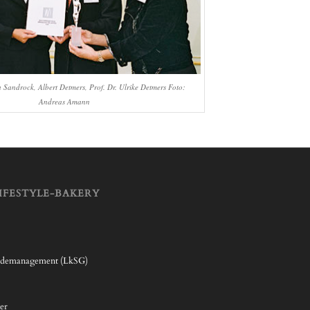
a Sandrock, Albert Detmers, Prof. Dr. Ulrike Detmers Foto:
Andreas Amann
IFESTYLE-BAKERY
rdemanagement (LkSG)
er