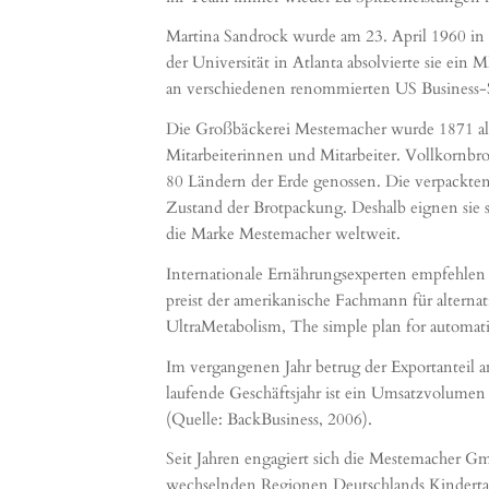
Martina Sandrock wurde am 23. April 1960 in de
der Universität in Atlanta absolvierte sie ei
an verschiedenen renommierten US Business-Sc
Die Großbäckerei Mestemacher wurde 1871 als
Mitarbeiterinnen und Mitarbeiter. Vollkornbro
80 Ländern der Erde genossen. Die verpackten 
Zustand der Brotpackung. Deshalb eignen sie s
die Marke Mestemacher weltweit.
Internationale Ernährungsexperten empfehlen di
preist der amerikanische Fachmann für alterna
UltraMetabolism, The simple plan for automati
Im vergangenen Jahr betrug der Exportanteil
laufende Geschäftsjahr ist ein Umsatzvolumen
(Quelle: BackBusiness, 2006).
Seit Jahren engagiert sich die Mestemacher G
wechselnden Regionen Deutschlands Kindertage