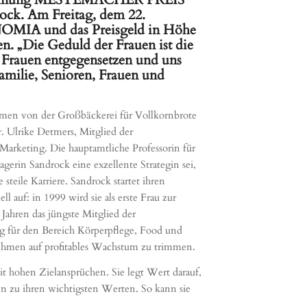
k. Am Freitag, dem 22.
NOMIA und das Preisgeld in Höhe
. „Die Geduld der Frauen ist die
Frauen entgegensetzen und uns
Familie, Senioren, Frauen und
hmen von der Großbäckerei für Vollkornbrote
r. Ulrike Detmers, Mitglied der
arketing. Die hauptamtliche Professorin für
agerin Sandrock eine exzellente Strategin sei,
teile Karriere. Sandrock startet ihren
 auf: in 1999 wird sie als erste Frau zur
ahren das jüngste Mitglied der
ng für den Bereich Körperpflege, Food und
ehmen auf profitables Wachstum zu trimmen.
it hohen Zielansprüchen. Sie legt Wert darauf,
en zu ihren wichtigsten Werten. So kann sie