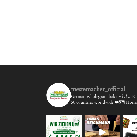
mestemacher_official
German wholegrain bakery 🇩🇪
Est
50 countries worldwide ❤️🗺️
Honest