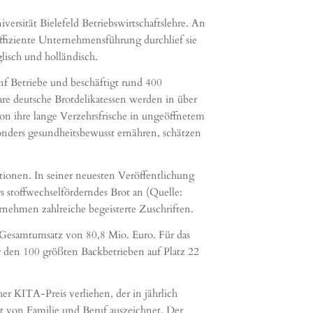
ersität Bielefeld Betriebswirtschaftslehre. An
ffiziente Unternehmensführung durchlief sie
lisch und holländisch.
f Betriebe und beschäftigt rund 400
are deutsche Brotdelikatessen werden in über
on ihre lange Verzehrsfrische in ungeöffnetem
onders gesundheitsbewusst ernähren, schätzen
ationen. In seiner neuesten Veröffentlichung
 stoffwechselförderndes Brot an (Quelle:
rnehmen zahlreiche begeisterte Zuschriften.
 Gesamtumsatz von 80,8 Mio. Euro. Für das
 den 100 größten Backbetrieben auf Platz 22
r KITA-Preis verliehen, der in jährlich
t von Familie und Beruf auszeichnet. Der