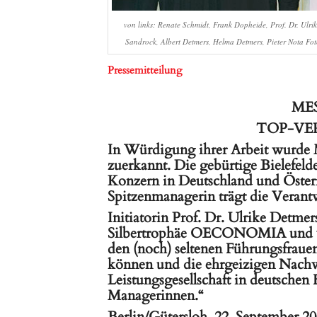
von links: Renate Schmidt, Frank Dopheide, Prof. Dr. Ulri
Sandrock, Albert Detmers, Helma Detmers, Pieter Nota F
Pressemitteilung
MES
TOP-VER
In Würdigung ihrer Arbeit wu
zuerkannt. Die gebürtige Bielefelde
Konzern in Deutschland und Österr
Spitzenmanagerin trägt die Verantw
Initiatorin Prof. Dr. Ulrike Detm
Silbertrophäe OECONOMIA und wür
den (noch) seltenen Führungsfrauen
können und die ehrgeizigen Nachw
Leistungsgesellschaft in deutsche
Managerinnen.“
Berlin/Gütersloh, 22. September