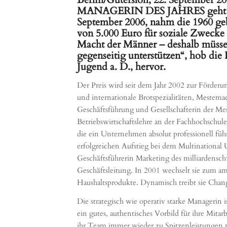
MANAGERIN DES JAHRES geht in d
September 2006, nahm die 1960 g
von 5.000 Euro für soziale Zweck
Macht der Männer – deshalb müsse
gegenseitig unterstützen“, hob die
Jugend a. D., hervor.
Der Preis wird seit dem Jahr 2002 zur Förde
und internationale Brotspezialitäten, Mestemach
Geschäftsführung und Gesellschafterin der M
Betriebswirtschaftslehre an der Fachhochschule 
die ein Unternehmen absolut professionell füh
erfolgreichen Aufstieg bei dem Multinational U
Geschäftsführerin Marketing des milliardensc
Geschäftsleitung. In 2001 wechselt sie zum a
Haushaltsprodukte. Dynamisch treibt sie Cha
Die strategisch wie operativ starke Managerin 
ein gutes, authentisches Vorbild für ihre Mit
ihr Team immer wieder zu Spitzenleistungen 