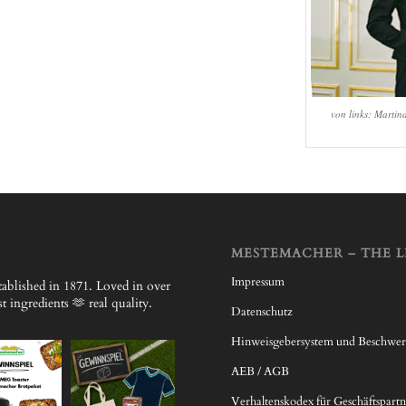
von links: Martin
MESTEMACHER – THE L
Impressum
ablished in 1871.
Loved in over
 ingredients 🫶 real quality.
Datenschutz
Hinweisgebersystem und Beschwe
AEB / AGB
Verhaltenskodex für Geschäftspartn