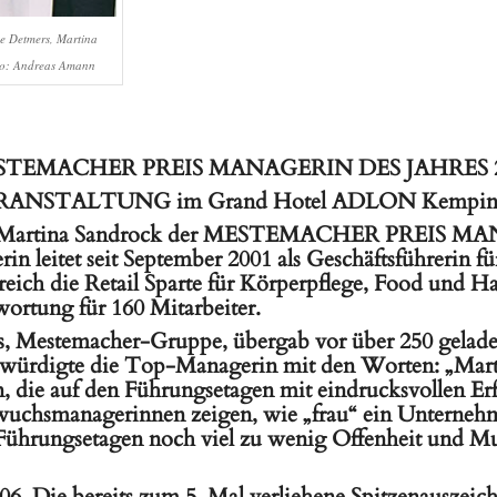
ke Detmers, Martina
oto: Andreas Amann
TEMACHER PREIS MANAGERIN DES JAHRES 
ANSTALTUNG im Grand Hotel ADLON Kempinski
rde Martina Sandrock der MESTEMACHER PREIS
rin leitet seit September 2001 als Geschäftsführerin 
eich die Retail Sparte für Körperpflege, Food und H
ortung für 160 Mitarbeiter.
ers, Mestemacher-Gruppe, übergab vor über 250 gelade
digte die Top-Managerin mit den Worten: „Martin
, die auf den Führungsetagen mit eindrucksvollen Erf
uchsmanagerinnen zeigen, wie „frau“ ein Unternehme
n Führungsetagen noch viel zu wenig Offenheit und M
 2006. Die bereits zum 5. Mal verliehene Spitzena