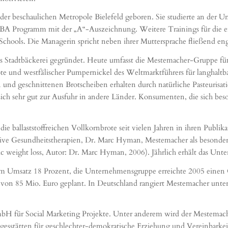
r beschaulichen Metropole Bielefeld geboren. Sie studierte an der Univ
n MBA Programm mit der „A“-Auszeichnung. Weitere Trainings für die e
hools. Die Managerin spricht neben ihrer Muttersprache fließend eng
 Stadtbäckerei gegründet. Heute umfasst die Mestemacher-Gruppe fün
te und westfälischer Pumpernickel des Weltmarktführers für langhaltb
und geschnittenen Brotscheiben erhalten durch natürliche Pasteurisati
ich sehr gut zur Ausfuhr in andere Länder. Konsumenten, die sich bes
e ballaststoffreichen Vollkornbrote seit vielen Jahren in ihren Publik
tive Gesundheitstherapien, Dr. Marc Hyman, Mestemacher als besonders
c weight loss, Autor: Dr. Marc Hyman, 2006). Jährlich erhält das Unte
 am Umsatz 18 Prozent, die Unternehmensgruppe erreichte 2005 einen
 von 85 Mio. Euro geplant. In Deutschland rangiert Mestemacher unter
mbH für Social Marketing Projekte. Unter anderem wird der Mestemache
sstätten für geschlechter-demokratische Erziehung und Vereinbarkei