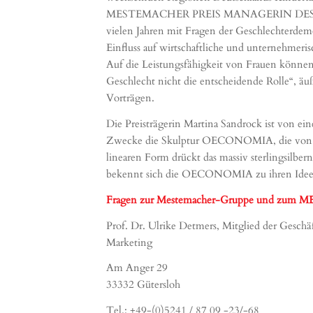
MESTEMACHER PREIS MANAGERIN DES JAHRES ba
vielen Jahren mit Fragen der Geschlechterdemo
Einfluss auf wirtschaftliche und unternehmeri
Auf die Leistungsfähigkeit von Frauen können
Geschlecht nicht die entscheidende Rolle“, ä
Vorträgen.
Die Preisträgerin Martina Sandrock ist von e
Zwecke die Skulptur OECONOMIA, die von den
linearen Form drückt das massiv sterlingsil
bekennt sich die OECONOMIA zu ihren Ideen un
Fragen zur Mestemacher-Gruppe und zu
Prof. Dr. Ulrike Detmers, Mitglied der Gesc
Marketing
Am Anger 29
33332 Gütersloh
Tel.: +49-(0)5241 / 87 09 -23/-68