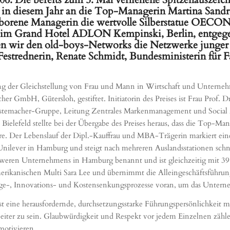
iesem Jahr an die Top-Managerin Martina Sandroc
eborene Managerin die wertvolle Silberstatue OECO
e im Grand Hotel ADLON Kempinski, Berlin, entgegen
n wir den old-boys-Networks die Netzwerke junger 
 Festrednerin, Renate Schmidt, Bundesministerin für 
rung der Gleichstellung von Frau und Mann in Wirtschaft und Unterne
er GmbH, Gütersloh, gestiftet. Initiatorin des Preises ist Frau Prof. D
estemacher-Gruppe, Leitung Zentrales Markenmanagement und Social M
Bielefeld stellte bei der Übergabe des Preises heraus, dass die Top-Man
re. Der Lebenslauf der Dipl.-Kauffrau und MBA-Trägerin markiert eine s
nilever in Hamburg und steigt nach mehreren Auslandsstationen schnell
hweren Unternehmens in Hamburg benannt und ist gleichzeitig mit 39 J
merikanischen Multi Sara Lee und übernimmt die Alleingeschäftsführu
nge-, Innovations- und Kostensenkungsprozesse voran, um das Untern
ist eine herausfordernde, durchsetzungsstarke Führungspersönlichkeit m
arbeiter zu sein. Glaubwürdigkeit und Respekt vor jedem Einzelnen zähl
motivieren.