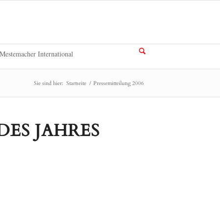
Mestemacher International
Sie sind hier:
Startseite
/
Pressemitteilung 2006
DES JAHRES