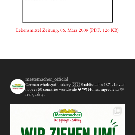
Lebensmittel Zeitung, 06. März 2009 (PDF, 126 KB)
mestemacher_official
German wholegrain bakery 🇩🇪
Established in 1871.
Loved
in over 50 countries worldwide ❤️🗺️
Honest ingredients 🫶
real quality.