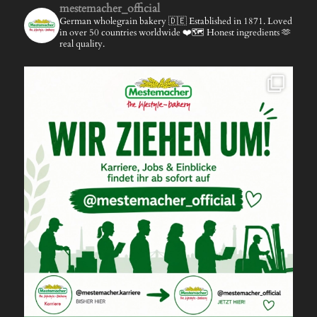
mestemacher_official
German wholegrain bakery 🇩🇪
Established in 1871.
Loved
in over 50 countries worldwide ❤️🗺️
Honest ingredients 🫶
real quality.