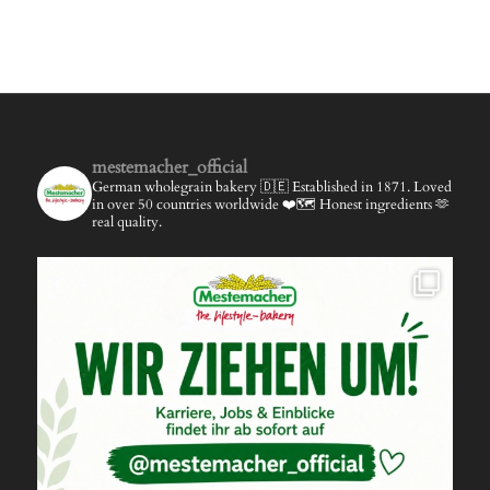
mestemacher_official
German wholegrain bakery 🇩🇪
Established in 1871.
Loved
in over 50 countries worldwide ❤️🗺️
Honest ingredients 🫶
real quality.