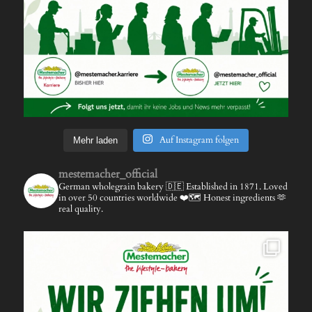
Auf Instagram folgen
Mehr laden
mestemacher_official
German wholegrain bakery 🇩🇪
Established in 1871.
Loved
in over 50 countries worldwide ❤️🗺️
Honest ingredients 🫶
real quality.