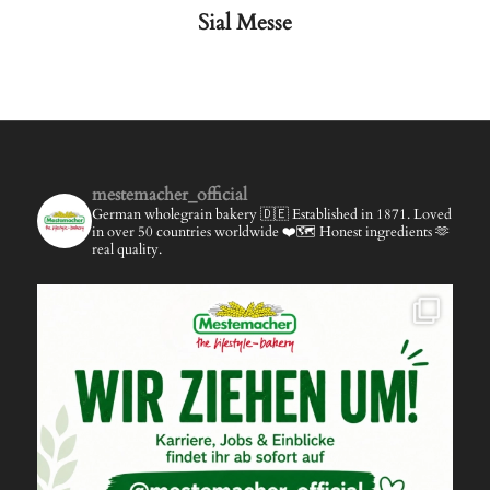
Sial Messe
mestemacher_official
German wholegrain bakery 🇩🇪
Established in 1871.
Loved
in over 50 countries worldwide ❤️🗺️
Honest ingredients 🫶
real quality.