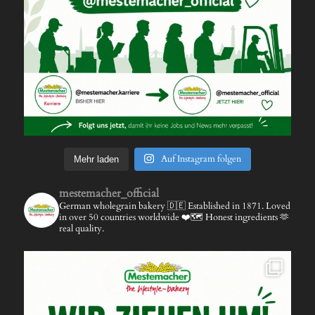
Auf Instagram folgen
Mehr laden
mestemacher_official
German wholegrain bakery 🇩🇪
Established in 1871.
Loved
in over 50 countries worldwide ❤️🗺️
Honest ingredients 🫶
real quality.