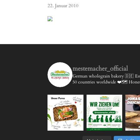
22. Januar 2010
mestemacher_official
German wholegrain bakery 🇩🇪
Est
50 countries worldwide ❤️🗺️
Honest