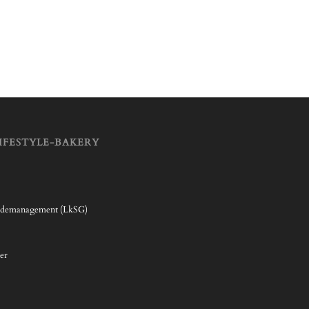
IFESTYLE-BAKERY
rdemanagement (LkSG)
er