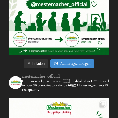
Auf Instagram folgen
Mehr laden
mestemacher_official
German wholegrain bakery 🇩🇪
Established in 1871.
Loved
in over 50 countries worldwide ❤️🗺️
Honest ingredients 🫶
real quality.