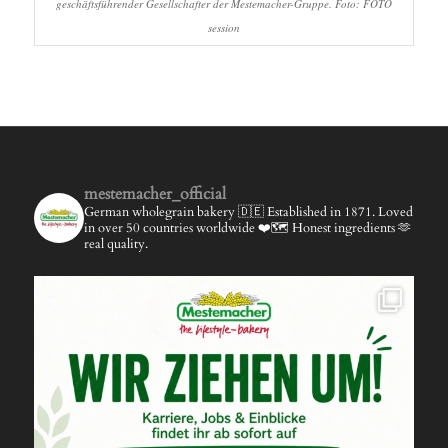
geschäftsführender Gesellschafter der Mestemacher-Gruppe. Foto: FOTO
session
mestemacher_official
German wholegrain bakery 🇩🇪
Established in 1871.
Loved
in over 50 countries worldwide ❤️🗺️
Honest ingredients 🫶
real quality.