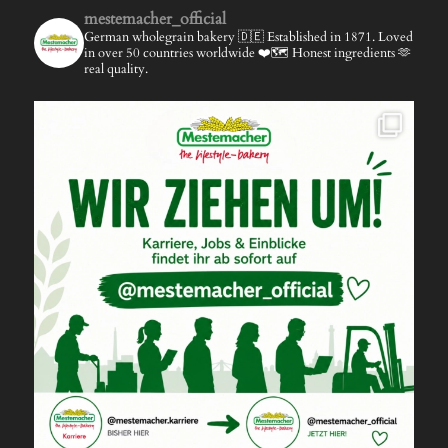
mestemacher_official
German wholegrain bakery 🇩🇪
Established in 1871.
Loved
in over 50 countries worldwide ❤️🗺️
Honest ingredients 🫶
real quality.