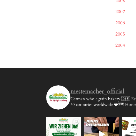
2008
2007
2006
2005
2004
mestemacher_official
German wholegrain bakery 🇩🇪
Est
50 countries worldwide ❤️🗺️
Honest