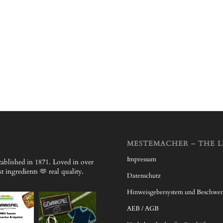
MESTEMACHER – THE L
Impressum
ablished in 1871.
Loved in over
 ingredients 🫶 real quality.
Datenschutz
Hinweisgebersystem und Beschwe
AEB / AGB