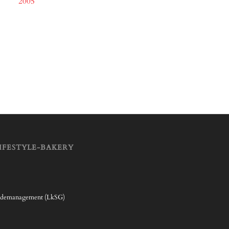
2005
IFESTYLE-BAKERY
rdemanagement (LkSG)