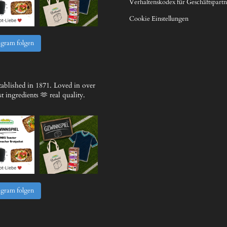
Verhaltenskodex für Geschäftspartn
Cookie Einstellungen
agram folgen
ablished in 1871.
Loved in over
 ingredients 🫶 real quality.
agram folgen