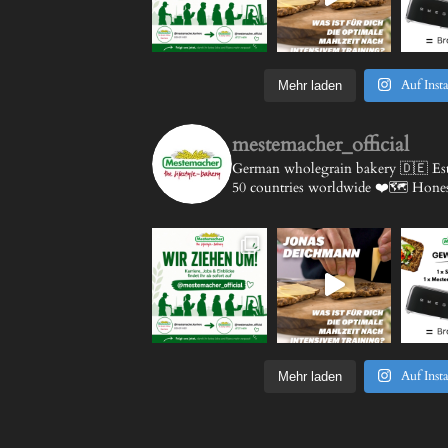
Auf Inst
Mehr laden
mestemacher_official
German wholegrain bakery 🇩🇪
Est
50 countries worldwide ❤️🗺️
Honest
Auf Inst
Mehr laden