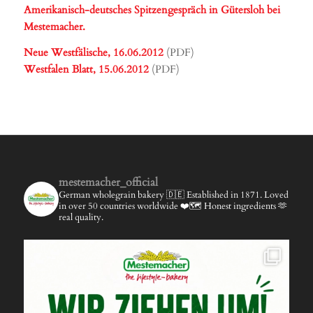
Amerikanisch-deutsches Spitzengespräch in Gütersloh bei
Mestemacher.
Neue Westfälische, 16.06.2012
(PDF)
Westfalen Blatt, 15.06.2012
(PDF)
mestemacher_official
German wholegrain bakery 🇩🇪
Established in 1871.
Loved
in over 50 countries worldwide ❤️🗺️
Honest ingredients 🫶
real quality.