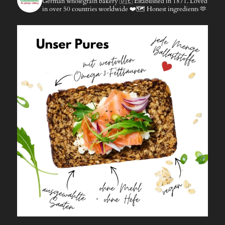
German wholegrain bakery 🇩🇪
Established in 1871.
Loved
in over 50 countries worldwide ❤️🗺️
Honest ingredients 🫶