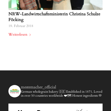
NRW-Landwirtschaftsministerin Christina Schulze
Föcking
19. Februar 2018
Weiterlesen
mestemacher_official
German wholegrain bakery 🇩🇪
Established in 1871.
Loved
in over 50 countries worldwide ❤️🗺️
Honest ingredients 🫶