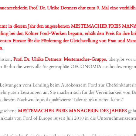
auenrechtlerin Prof. Dr. Ulrike Detmers ehrt zum 9. Mal eine vorbil
 bekommt in diesem Jahr den angesehenen MESTEMACHER PREIS M
ling bei den Kölner Ford-Werken begann, erhält den Preis für ihre bri
nten Einsatz für die Förderung der Gleichstellung von Frau und Mann
vates in Einklang zu bringen.
ission,
Prof. Dr. Ulrike Detmers
,
Mestemacher-Gruppe,
übergibt vor 
Berlin die wertvolle Siegertrophäe OECONOMIA aus hochwertigem S
 Leistungen vom Lehrling beim Autokonzern Ford zur Chefeinkäuferin fü
 sehr guten Leistungen an. Sie machen sich für die Vereinbarkeit von Be
us diesem Nachwuchspool qualifizierte Talente rekrutieren kann.“
gesehene
MESTEMACHER PREIS MANAGERIN DES JAHRES
geht
inkaufs von Ford of Europe ist seit Juli 2010 in die Unternehmenszen