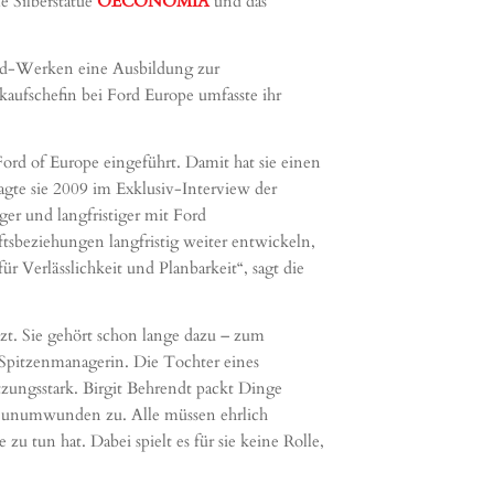
e Silberstatue
OECONOMIA
und das
ord-Werken eine Ausbildung zur
kaufschefin bei Ford Europe umfasste ihr
rd of Europe eingeführt. Damit hat sie einen
sagte sie 2009 im Exklusiv-Interview der
er und langfristiger mit Ford
tsbeziehungen langfristig weiter entwickeln,
r Verlässlichkeit und Planbarkeit“, sagt die
zt. Sie gehört schon lange dazu – zum
Spitzenmanagerin. Die Tochter eines
tzungsstark. Birgit Behrendt packt Dinge
 sie unumwunden zu. Alle müssen ehrlich
u tun hat. Dabei spielt es für sie keine Rolle,