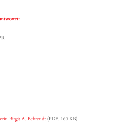
antwortet:
-PR
rin Birgit A. Behrendt
(PDF, 160 KB)