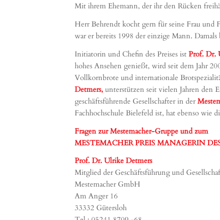
Mit ihrem Ehemann, der ihr den Rücken freihä
Herr Behrendt kocht gern für seine Frau und F
war er bereits 1998 der einzige Mann. Damals b
Initiatorin und Chefin des Preises ist
Prof. Dr.
hohes Ansehen genießt, wird seit dem Jahr 2
Vollkornbrote und internationale Brotspeziali
Detmers,
unterstützen seit vielen Jahren den E
geschäftsführende Gesellschafter in der
Meste
Fachhochschule Bielefeld ist, hat ebenso wie di
Fragen zur Mestemacher-Gruppe und zum
MESTEMACHER PREIS MANAGERIN DES JA
Prof. Dr. Ulrike Detmers
Mitglied der Geschäftsführung und Gesellscha
Mestemacher GmbH
Am Anger 16
33332 Gütersloh
Tel.: 05241 8709 -68