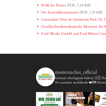
Profil des Preises
(PDF, 5.88 KB)
Die Auswahlkommission
(PDF, 139 KB)
Curriculum Vitae der Initiatorin Prof. Dr
Geschlechterdemokratische Aktionen de
Ford-Werke GmbH und Ford Motor Com
mestemacher_official
German wholegrain bakery 🇩🇪
Est
50 countries worldwide ❤️🗺️
Honest