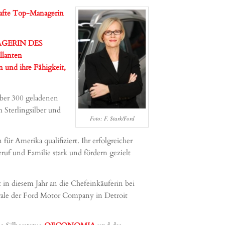
dhafte Top-Managerin
ANAGERIN DES
llanten
 und ihre Fähigkeit,
über 300 geladenen
terlingsilber und
Foto: F. Stark/Ford
r Amerika qualifiziert. Ihr erfolgreicher
ruf und Familie stark und fördern gezielt
 in diesem Jahr an die Chefeinkäuferin bei
trale der Ford Motor Company in Detroit