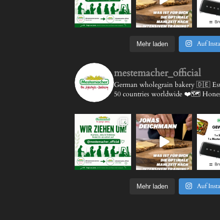
Auf Inst
Mehr laden
mestemacher_official
German wholegrain bakery 🇩🇪
Est
50 countries worldwide ❤️🗺️
Honest
Auf Inst
Mehr laden