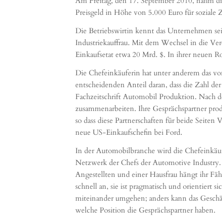
Am Freitag, den 17. September 2010, nahm die
Preisgeld in Höhe von 5.000 Euro für soziale
Die Betriebswirtin kennt das Unternehmen se
Industriekauffrau. Mit dem Wechsel in die Ver
Einkaufsetat etwa 20 Mrd. $. In ihrer neuen R
Die Chefeinkäuferin hat unter anderem das vo
entscheidenden Anteil daran, dass die Zahl der
Fachzeitschrift Automobil Produktion. Nach de
zusammenarbeiten. Ihre Gesprächspartner produ
so dass diese Partnerschaften für beide Seiten
neue US-Einkaufschefin bei Ford.
In der Automobilbranche wird die Chefeinkäufe
Netzwerk der Chefs der Automotive Industry.
Angestellten und einer Hausfrau hängt ihr Fäh
schnell an, sie ist pragmatisch und orientiert
miteinander umgehen; anders kann das Geschäft n
welche Position die Gesprächspartner haben.