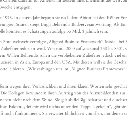
 Chefeinkäuferin für Amerika im Beisein ihres Ehemanns die wertvoll
 Zwecke entgegen.
it 1978. In diesem Jahr begann sie nach dem Abitur bei den Kölner F
einigten Staaten steigt Birgit Behrendts Budgetverantwortung. Als Ein
olle könnten es Schätzungen zufolge 35 Mrd. $ jährlich sein.
n Ford weltweit verfolgte „Aligned Business Framework“-Modell bei Fo
 Zulieferer reduziert wird. Von rund 2000 auf „maximal 750 bis 850“, 
m Willen Behrendts sollen die verbliebenen Zulieferer jedoch viel eng
zieren in Asien, Europa und den USA. Mit diesen will sie die Geschäf
 Vorteile bieten. „Wir verbürgen uns im „Aligned Business Framework“ fü
rin wegen ihrer Verlässlichkeit und ihren klaren Worten sehr geschät
 Die Kollegen bewundern ihren Aufstieg von der Auszubildenden zur 
nchen nicht nach dem Wind. Sie gilt als fleißig, belastbar und durchse
 sich an Fakten. „Bei mir wird nichts unter den Teppich gekehrt“, gibt
icht funktionieren. Sie erwartet Ehrlichkeit von allen, mit denen sie z