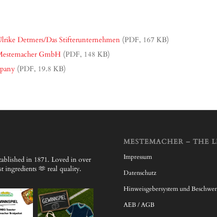
. Ulrike Detmers/Das Stifterunternehmen
(PDF, 167 KB)
r Mestemacher GmbH
(PDF, 148 KB)
pany
(PDF, 19.8 KB)
MESTEMACHER – THE L
Impressum
ablished in 1871.
Loved in over
 ingredients 🫶 real quality.
Datenschutz
Hinweisgebersystem und Beschwe
AEB / AGB