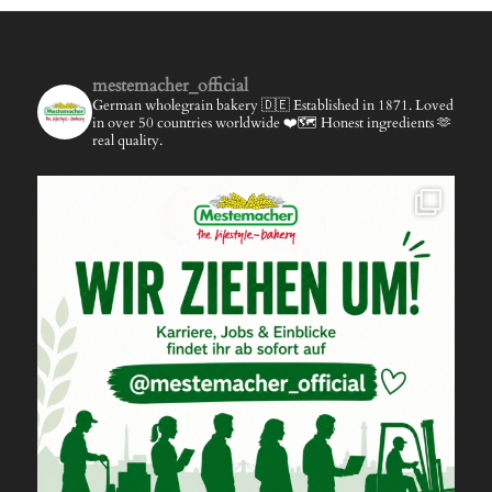
mestemacher_official
German wholegrain bakery 🇩🇪
Established in 1871.
Loved
in over 50 countries worldwide ❤️🗺️
Honest ingredients 🫶
real quality.