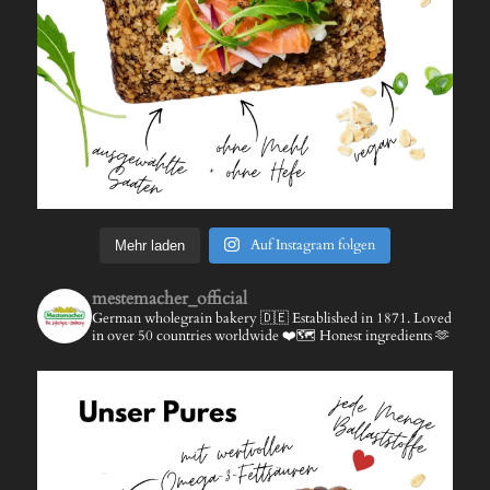
Auf Instagram folgen
Mehr laden
mestemacher_official
German wholegrain bakery 🇩🇪
Established in 1871.
Loved
in over 50 countries worldwide ❤️🗺️
Honest ingredients 🫶