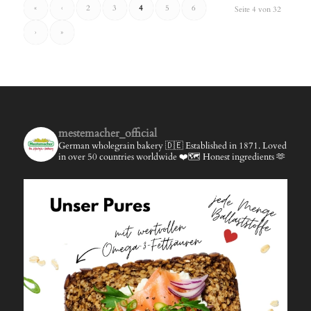
«
‹
2
3
4
5
6
Seite 4 von 32
›
»
mestemacher_official
German wholegrain bakery 🇩🇪
Established in 1871.
Loved
in over 50 countries worldwide ❤️🗺️
Honest ingredients 🫶