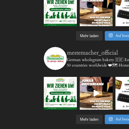
Auf Inst
Mehr laden
mestemacher_official
German wholegrain bakery 🇩🇪
Est
50 countries worldwide ❤️🗺️
Honest
Auf Inst
Mehr laden