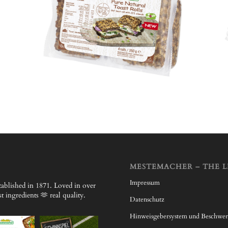
MESTEMACHER – THE L
Impressum
ablished in 1871.
Loved in over
 ingredients 🫶 real quality.
Datenschutz
Hinweisgebersystem und Beschwe