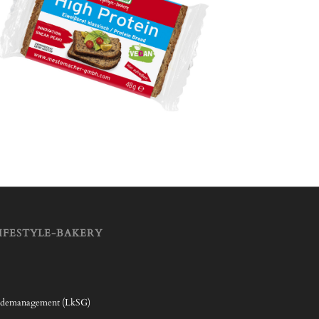
IFESTYLE-BAKERY
rdemanagement (LkSG)