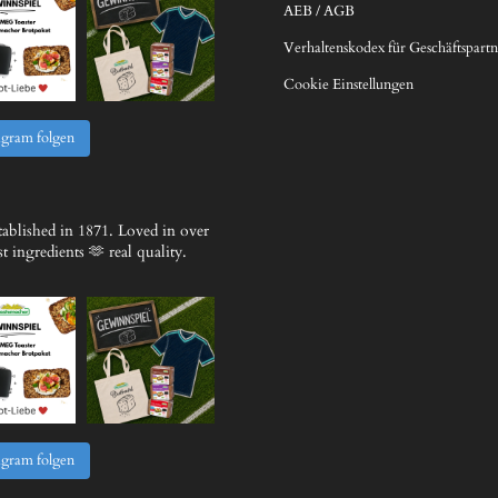
AEB / AGB
Verhaltenskodex für Geschäftspartn
Cookie Einstellungen
agram folgen
ablished in 1871.
Loved in over
 ingredients 🫶 real quality.
agram folgen