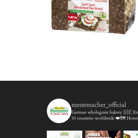
mestemacher_official
German wholegrain bakery 🇩🇪
Est
50 countries worldwide ❤️🗺️
Honest