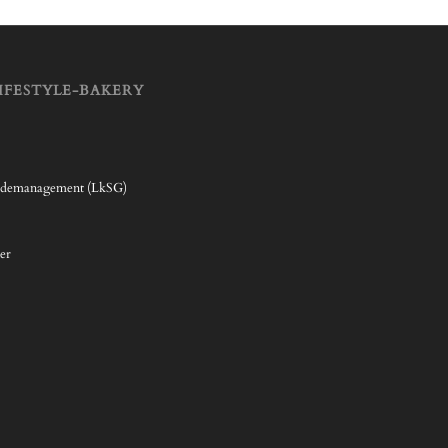
IFESTYLE-BAKERY
rdemanagement (LkSG)
er