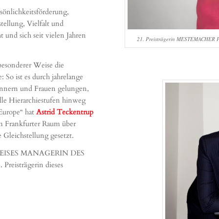
rsönlichkeitsförderung,
ellung, Vielfalt und
und sich seit vielen Jahren
21. Preisträgerin MESTEMACHER 
besonderer Weise die
So ist es durch jahrelange
ännern und Frauen gelungen,
alle Hierarchiestufen hinweg
Europe“ hat
Astrid Teckentrup
im Frankfurter Raum über
Gleichstellung gesetzt.
 PREISES MANAGERIN DES
 Preisträgerin dieses