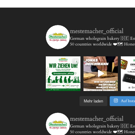
mestemacher_official
German wholegrain bakery 🇩🇪
Est
50 countries worldwide ❤️🗺️
Honest
Auf Inst
Mehr laden
mestemacher_official
German wholegrain bakery 🇩🇪
Est
50 countries worldwide ❤️🗺️
Honest