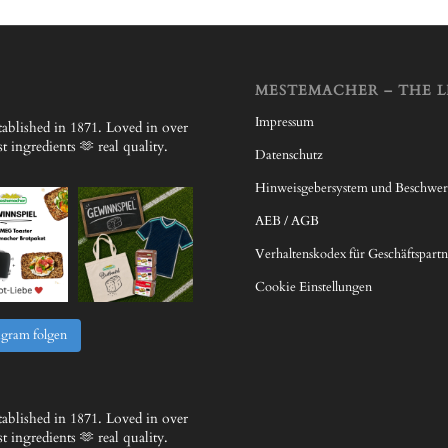
MESTEMACHER – THE L
Impressum
ablished in 1871.
Loved in over
 ingredients 🫶 real quality.
Datenschutz
Hinweisgebersystem und Beschwe
AEB / AGB
Verhaltenskodex für Geschäftspartn
Cookie Einstellungen
agram folgen
ablished in 1871.
Loved in over
 ingredients 🫶 real quality.