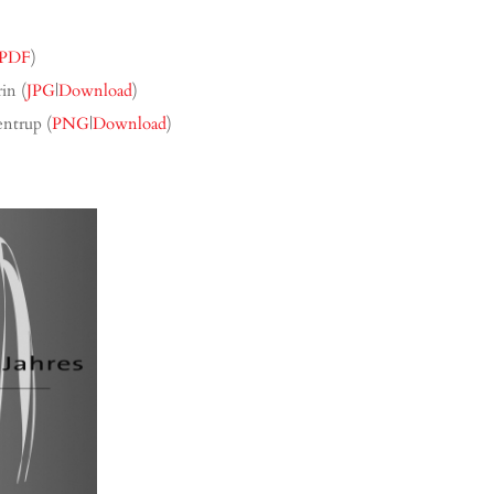
PDF
)
rin (
JPG
|
Download
)
entrup (
PNG
|
Download
)