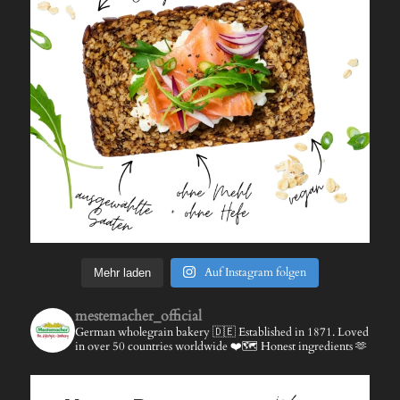
Auf Instagram folgen
Mehr laden
mestemacher_official
German wholegrain bakery 🇩🇪
Established in 1871.
Loved
in over 50 countries worldwide ❤️🗺️
Honest ingredients 🫶