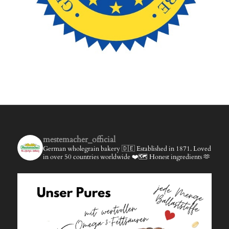
mestemacher_official
German wholegrain bakery 🇩🇪
Established in 1871.
Loved
in over 50 countries worldwide ❤️🗺️
Honest ingredients 🫶