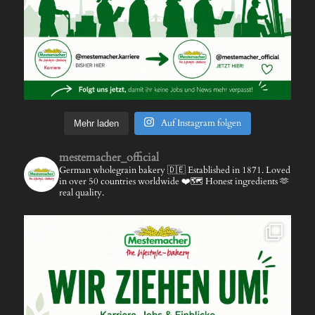
Auf Instagram folgen
Mehr laden
mestemacher_official
German wholegrain bakery 🇩🇪
Established in 1871.
Loved
in over 50 countries worldwide ❤️🗺️
Honest ingredients 🫶
real quality.