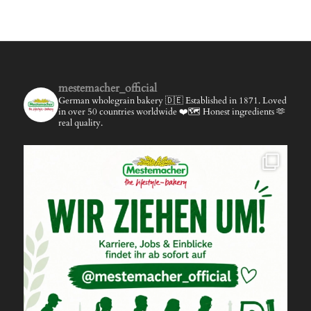
mestemacher_official
German wholegrain bakery 🇩🇪
Established in 1871.
Loved
in over 50 countries worldwide ❤️🗺️
Honest ingredients 🫶
real quality.