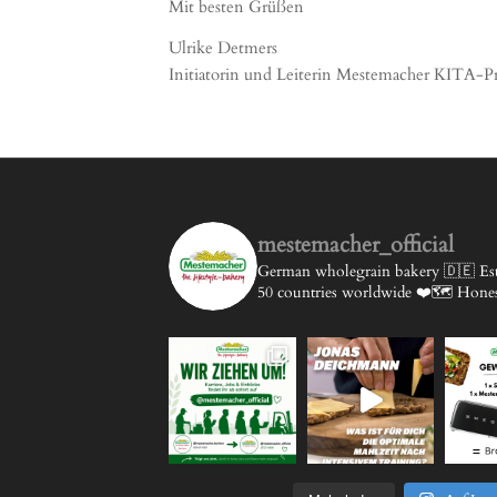
Mit besten Grüßen
Ulrike Detmers
Initiatorin und Leiterin Mestemacher KITA-Pr
mestemacher_official
German wholegrain bakery 🇩🇪
Est
50 countries worldwide ❤️🗺️
Honest