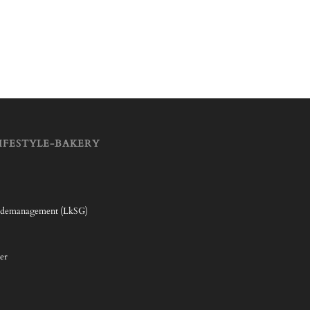
IFESTYLE-BAKERY
rdemanagement (LkSG)
er