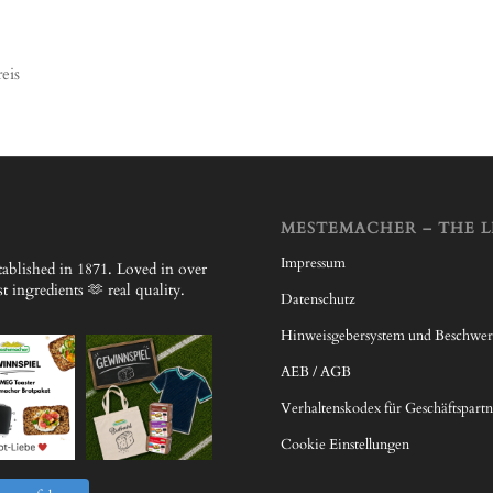
eis
MESTEMACHER – THE L
Impressum
ablished in 1871.
Loved in over
 ingredients 🫶 real quality.
Datenschutz
Hinweisgebersystem und Beschwe
AEB / AGB
Verhaltenskodex für Geschäftspartn
Cookie Einstellungen