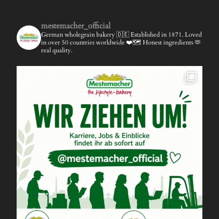
mestemacher_official
German wholegrain bakery 🇩🇪
Established in 1871.
Loved
in over 50 countries worldwide ❤️🗺️
Honest ingredients 🫶
real quality.