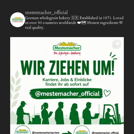
mestemacher_official
German wholegrain bakery 🇩🇪
Established in 1871.
Loved
in over 50 countries worldwide ❤️🗺️
Honest ingredients 🫶
real quality.