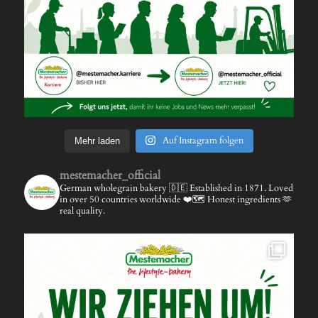
Auf Instagram folgen
Mehr laden
mestemacher_official
German wholegrain bakery 🇩🇪
Established in 1871.
Loved
in over 50 countries worldwide ❤️🗺️
Honest ingredients 🫶
real quality.