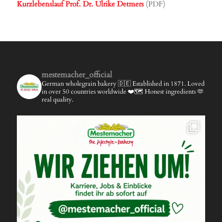
Kurzlebenslauf Prof. Dr. Ulrike Detmers
(PDF)
mestemacher_official
German wholegrain bakery 🇩🇪
Established in 1871.
Loved
in over 50 countries worldwide ❤️🗺️
Honest ingredients 🫶
real quality.