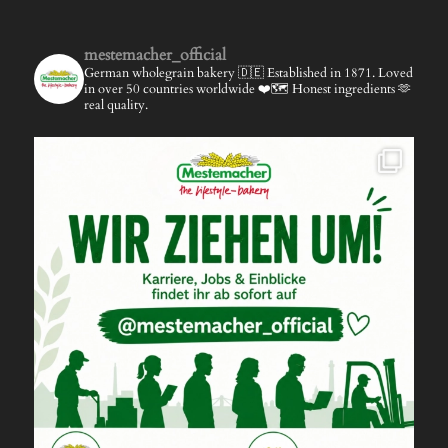
mestemacher_official
German wholegrain bakery 🇩🇪
Established in 1871.
Loved
in over 50 countries worldwide ❤️🗺️
Honest ingredients 🫶
real quality.