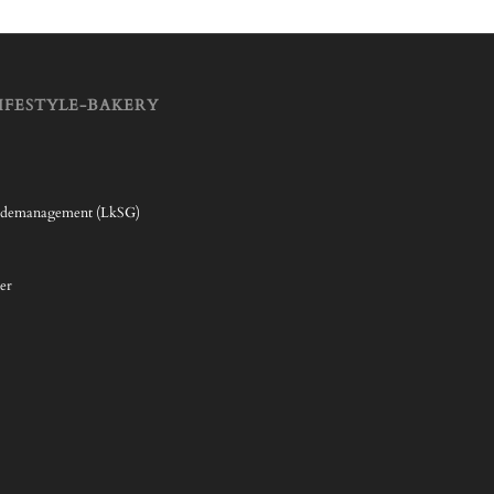
IFESTYLE-BAKERY
rdemanagement (LkSG)
er