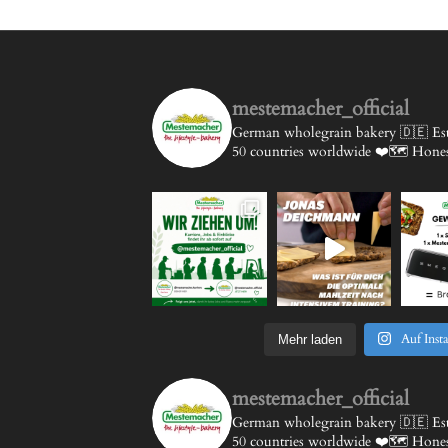
mestemacher_official
German wholegrain bakery 🇩🇪
Est
50 countries worldwide ❤️🗺️
Honest
Auf Inst
Mehr laden
mestemacher_official
German wholegrain bakery 🇩🇪
Est
50 countries worldwide ❤️🗺️
Honest