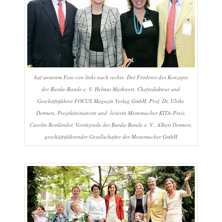
Auf unserem Foto von links nach rechts: Der Förderer des Konzepts
der Burda-Bande e. V. Helmut Markwort, Chefredakteur und
Geschäftsführer FOCUS Magazin Verlag GmbH, Prof. Dr. Ulrike
Detmers, Projektinitiatorin und -leiterin Mestemacher KITA-Preis,
Carolin Rottländer, Vorsitzende der Burda-Bande e. V., Albert Detmers,
geschäftsführender Gesellschafter der Mestemacher GmbH