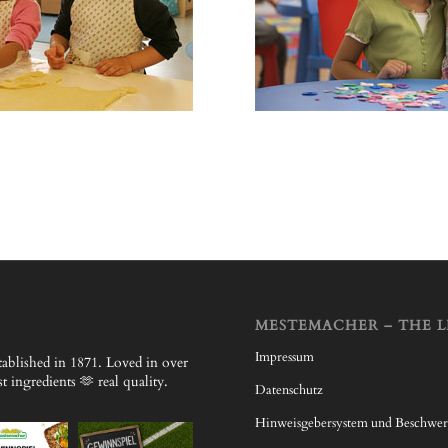
MESTEMACHER – THE L
Impressum
ablished in 1871.
Loved in over
 ingredients 🫶 real quality.
Datenschutz
Hinweisgebersystem und Beschwe