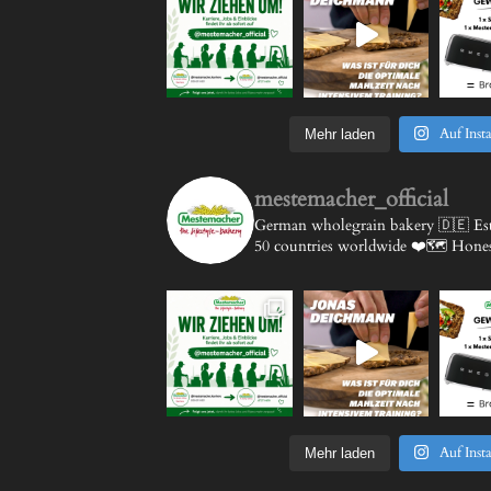
Auf Inst
Mehr laden
mestemacher_official
German wholegrain bakery 🇩🇪
Est
50 countries worldwide ❤️🗺️
Honest
Auf Inst
Mehr laden