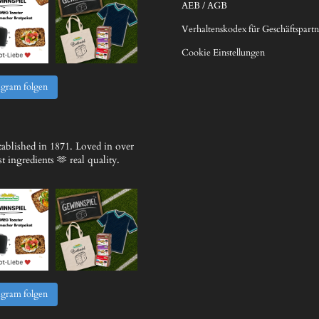
AEB / AGB
Verhaltenskodex für Geschäftspartn
Cookie Einstellungen
agram folgen
ablished in 1871.
Loved in over
 ingredients 🫶 real quality.
agram folgen