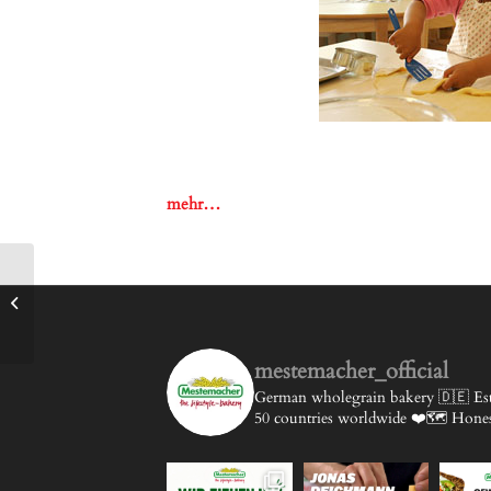
mehr…
Vier Spitzenväter
werden im Jubiläumsjahr
ausgezeichnet!
mestemacher_official
German wholegrain bakery 🇩🇪
Est
50 countries worldwide ❤️🗺️
Honest