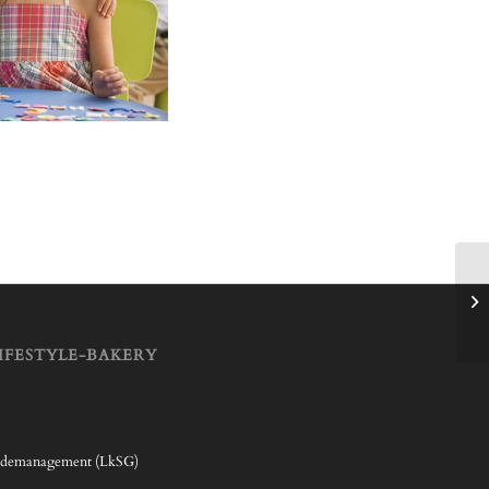
IFESTYLE-BAKERY
rdemanagement (LkSG)