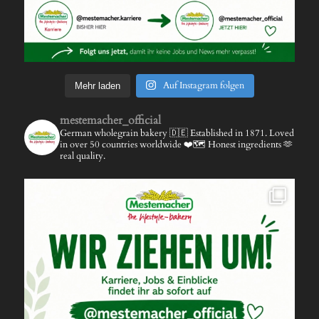
Auf Instagram folgen
Mehr laden
mestemacher_official
German wholegrain bakery 🇩🇪
Established in 1871.
Loved
in over 50 countries worldwide ❤️🗺️
Honest ingredients 🫶
real quality.