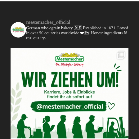
mestemacher_official
German wholegrain bakery 🇩🇪
Established in 1871.
Loved
in over 50 countries worldwide ❤️🗺️
Honest ingredients 🫶
real quality.